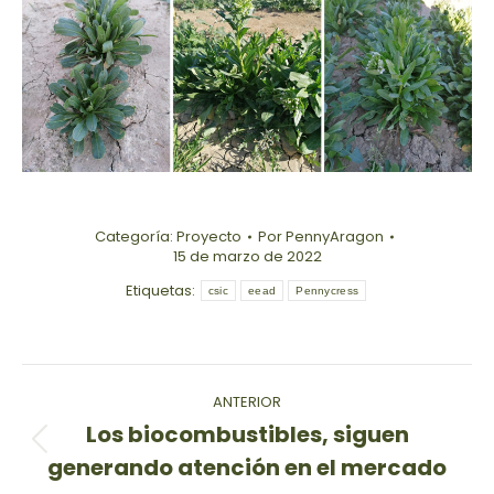
Categoría:
Proyecto
Por
PennyAragon
15 de marzo de 2022
Etiquetas:
csic
eead
Pennycress
Navegación
ANTERIOR
entre
Los biocombustibles, siguen
Publicación
generando atención en el mercado
publicaciones
anterior: